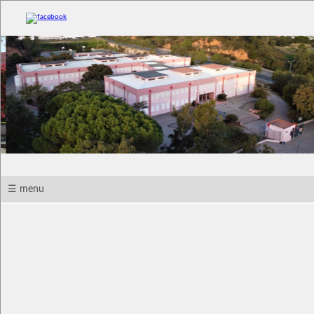
Início
Informações
Projetos
Alunos
Parceiros
☰ menu
Office
365
Portal
GIAE
Informações
Encarregados Educação